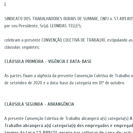
E
SINDICATO DOS TRABALHADORES RURAIS DE SUMARE, CNPJ n. 57.489.809/
por seu Presidente, Sr(a). LEONIDAS TELLES;
celebram a presente CONVENÇÃO COLETIVA DE TRABALHO, estipulando as c
cláusulas seguintes:
CLÁUSULA PRIMEIRA - VIGÊNCIA E DATA-BASE
As partes fixam a vigência da presente Convenção Coletiva de Trabalho n
de setembro de 2020 e a data-base da categoria em 01º de outubro.
CLÁUSULA SEGUNDA - ABRANGÊNCIA
A presente Convenção Coletiva de Trabalho abrangerá a(s) categoria(s)
A
Trabalho abrangerá a(s) categoria(s) dos empregados e empregad
termos da Lei n.º 5.889/73, exceto nas culturas de cana-de-açúca