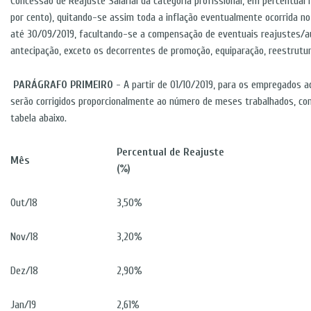
Concessão de Reajuste Salarial da categoria profissional, em percentual
por cento), quitando-se assim toda a inflação eventualmente ocorrida n
até 30/09/2019, facultando-se a compensação de eventuais reajustes/a
antecipação, exceto os decorrentes de promoção, equiparação, reestrutur
PARÁGRAFO PRIMEIRO
- A partir de 01/10/2019, para os empregados ad
serão corrigidos proporcionalmente ao número de meses trabalhados, co
tabela abaixo.
Percentual de Reajuste
Mês
(%)
Out/18
3,50%
Nov/18
3,20%
Dez/18
2,90%
Jan/19
2,61%