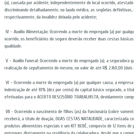
(a), causada por acidente, independentemente do local ocorrido, atestado
discriminando detalhadamente, no laudo médico, as seqüelas definitivas
respectivamente, da invalidez deixada pelo acidente;
IV – Auxilio Alimentação: Ocorrendo a morte do empregado (a) por qualq
ocorrido, os beneficiários do seguro deverão receber duas cestas básica
qualidade.
V – Auxilio Funeral: Ocorrendo a morte do empregado (a), a seguradora 
realização do sepultamento do mesmo, no valor de até R$ 2.160,00 (dois 
VI – Ocorrendo a morte do empregado (a) por qualquer causa, a empres
indenização de até 10% (dez por cento) do capital básico segurado, a tí
efetivadas para o ACERTO RESCISÓRIO TRABALHISTA, devidamente comp
VII - Ocorrendo o nascimento de filhos (as) da funcionária (cobre soment
receberá, a título de doação, DUAS CESTAS NATALIDADE, caracterizada 
produtos alimentícios especiais e um KIT BEBÊ, composto de 12 itens de p
entregues diretamente na residência da colaboradora, desde que o comu