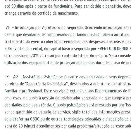
até 90 dias após o parto da funcionária. Para ser obtido o benefício, d
criança através da certidão de nascimento.
VIII – Intoxicação por Agrotóxico do Segurado: Ocorrendo intoxicação em 
desde que devidamente comprovados por laudo médico, caberá ao titular 
tratamento do evento coberto, o reembolso das despesas efetivas e de
20% (vinte por cento), do capital básico segurado por EVENTO OCORRID
ultrapassarem 20% correrão por conta do titular do seguro. Será consider
utilização dos equipamentos de proteção adequados durante o uso de pr
IX – AP – Assistência Psicológica: Garante aos segurados e seus depende
serviços de “Assistência Psicológica”, destinados a orientar e dirimir si
familiar e profissional. Este serviço é extensivo aos Departamentos de 
empresas, no apoio à gestão do colaborador segurado, no que tange à p
abordados pela assistência. O apoio psicológico será prestado por profis
sendo garantido ao usuário do serviço, sigilo total das informações pres
da plataforma 0800 ou de outras tecnologias colocadas a disposição pela
será de 20 (vinte) atendimentos por cada problema/situação apresentad