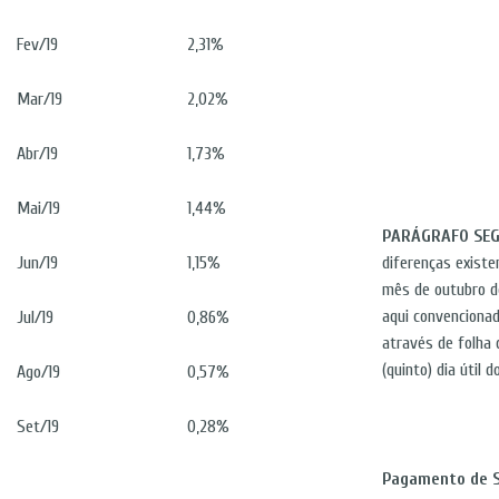
Fev/19
2,31%
Mar/19
2,02%
Abr/19
1,73%
Mai/19
1,44%
PARÁGRAFO SEG
Jun/19
1,15%
diferenças existe
mês de outubro de
aqui convencionad
Jul/19
0,86%
através de folha
(quinto) dia útil
Ago/19
0,57%
Set/19
0,28%
Pagamento de S